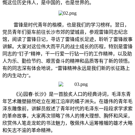
慨这位历史伟人，是中国的，也是世界的。
雷锋是时代青年的楷模，也是我们的学习榜样。翌日，
党员青年们驱车前往长沙市郊的望城县，参观雷锋同志纪念
馆，阅读了雷锋日记，寻访了雷锋成长足迹，聆听了雷锋故事
讲解。大家对这位伟大而平凡的战士成长的历程，特别是雷锋
同志的“钉子”精神，干一行爱一行钻一行的工作精神，以及助
人为乐、勤俭节约、艰苦奋斗的精神和品质等有了新的领悟。
有的同志深有体会地说，“雷锋精神永远是我们新的长征路上
的内生动力”。
《沁园春·长沙》是一首脍炙人口的经典诗词，
毛泽东青
年艺术雕塑赫然屹立
在湘江沿岸的橘子洲头。在雄伟的青年毛
泽东雕像前，讲解员叙述了青年时代的毛泽东一段段求学求索
的革命故事，大家再次领略了伟人的博大理想、胸怀和风采，
欣赏伟人笔走龙蛇的书法魅力，敬佩伟人运筹帷幄的雄才大略
和矢志不渝的革命精神。