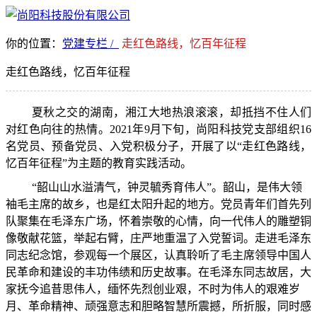
你的位置：
党建专栏 /
走红色路线，忆百年征程
走红色路线，忆百年征程
夏秋之交的湖南，湘江大地热浪滚滚，却抵挡不住人们
对红色向往的热情。2021年9月下旬，尚阳科技党支部组织16
名党员、预备党员、入党积极分子，开展了以“走红色路线，
忆百年征程”为主题的教育实践活动。
“韶山山水溢清气，钟灵毓秀育伟人”。韶山，是伟大领
袖毛主席的故乡，也是红太阳升起的地方。党员青年们首先列
队聚集在毛泽东广场，怀着崇敬的心情，向一代伟人的雕塑铜
像敬献花篮，举起右臂，庄严地重温了入党誓词。走进毛泽东
同志纪念馆，参观每一个展区，认真聆听了毛主席领导中国人
民革命和建设的丰功伟绩和历史故事。在毛泽东同志故居，大
家抚今追昔思伟人，缅怀先烈创业艰，不时为伟人的艰难岁
月、革命精神、顽强意志和胆略智慧所震撼，所折服，同时感