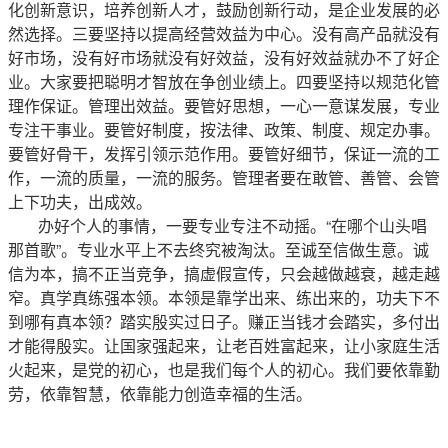
化创新意识，培养创新人才，鼓励创新行动，是企业发展的必
然选择。三要坚持以提高经营效益为中心。没有高产品就没有
好市场，没有好市场就没有好效益，没有好效益就办不了好企
业。大家要把聪明才智放在争创业绩上。四要坚持以规范化管
理作保证。管理出效益。要管好思想，一心一意谋发展，专业
专注干事业。要管好制度，按法律、政策、制度、规定办事。
要管好骨干，发挥引领示范作用。要管好细节，保证一流的工
作，一流的质量，一流的服务。管理者要在敢管、善管、会管
上下功夫，出成效。
办好个人的事情，一要专业专注不动摇。“在哪个山头唱
那首歌”。专业水平上不去终究被淘汰。至诚至信做生意。诚
信为本，搞不正当竞争，搞虚假宣传，只会越做越衰，越走越
窄。真学真练强本领。本领是靠学出来、练出来的，功夫下不
到哪有真本领？踏实殷实过日子。赚正当钱才会踏实，多付出
才能得殷实。让国家强起来，让老百姓富起来，让小家庭生活
火起来，是党的初心，也是我们每个人的初心。我们要依靠勤
劳，依靠智慧，依靠能力创造幸福的生活。