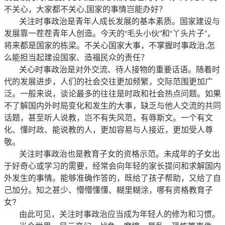
不关心，大家都不关心,国家的事情岂能办好？
关注时事政治是青年人成长发展的基本素质。国家建设与
发展靠一茬茬青年人创造。今天的“毛头小伙”和“丫头片子”，
将来都是国家的栋梁。不关心国家大事，不掌握时事政治,怎
么能担当起建设国家、造福民众的责任？
关心时事政治是对外交流、待人接物的重要话语。随着时
代的发展进步，人们的社会交往更加频繁，交际范围更加广
泛。一般来说，谈论最多的往往是时政和社会热点问题。如果
不了解国内外时局变化和发生的大事，缺乏与他人交流的共同
话题，甚至听人说教，岂不有失风范，有辱斯文。一个有文
化、懂时政、能说教的人，更加容易与人接近，更加受人尊
敬。
关注时事政治也是教育子女的资格示范。未成年的子女出
于好奇心或学习的需要，经常会向年轻的家长提问和求解国内
外发生的事情。能够准确作答的，既给了孩子帮助，又给了自
己加分。知之甚少、懵懵懂懂、糊里糊涂，哪有资格教育子
女?
由此可见，关注时事政治应当成为年轻人的修为和习惯。