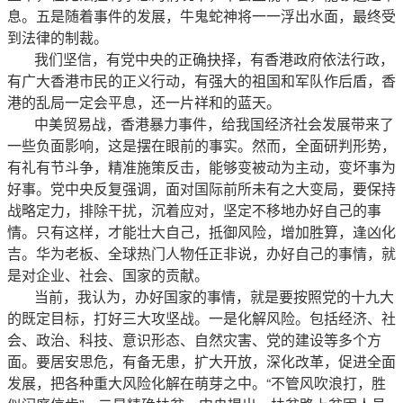
息。五是随着事件的发展，牛鬼蛇神将一一浮出水面，最终受
到法律的制裁。
我们坚信，有党中央的正确抉择，有香港政府依法行政，
有广大香港市民的正义行动，有强大的祖国和军队作后盾，香
港的乱局一定会平息，还一片祥和的蓝天。
中美贸易战，香港暴力事件，给我国经济社会发展带来了
一些负面影响，这是摆在眼前的事实。然而，全面研判形势，
有礼有节斗争，精准施策反击，能够变被动为主动，变坏事为
好事。党中央反复强调，面对国际前所未有之大变局，要保持
战略定力，排除干扰，沉着应对，坚定不移地办好自己的事
情。只有这样，才能壮大自己，抵御风险，增加胜算，逢凶化
吉。华为老板、全球热门人物任正非说，办好自己的事情，就
是对企业、社会、国家的贡献。
当前，我认为，办好国家的事情，就是要按照党的十九大
的既定目标，打好三大攻坚战。一是化解风险。包括经济、社
会、政治、科技、意识形态、自然灾害、党的建设等多个方
面。要居安思危，有备无患，扩大开放，深化改革，促进全面
发展，把各种重大风险化解在萌芽之中。“不管风吹浪打，胜