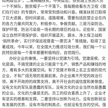
似闲庭信步”。二是精确扶贫。中央提出，扶贫路上贫困人员
一个不掉队，脱贫帽子一个不落下。我每期收看东方卫视《我
们在行动》的专题片，常常受到感动和兴奋。精准扶贫已取得
了巨大进展，但时间紧迫，道路艰难，需要包括民营企业在内
的各方力量共同发力，积极参与，争做贡献。三是污染防治。
保护环境、防治污染是一场长期的艰巨的战斗。近些年，国家
设立自然环境保护部，组织开展蓝天、碧水、净土保卫战和
“厕所革命”，实行环保巡视督查“一票否决＂等措施，取得了显
著成效。今年以来，在全国大力推进垃圾分类，我们每一个公
民特别是每一个青年都要积极响应，自觉践行。
办好企业的事情，一要坚持以党建为引领。党建是根，文
化是源。不搞党建的企业只能是个生产、销售产品和赚钱的地
方，难有多大的发展空间。有了党建才称得上名正言顺的现代
企业，才有广阔无垠的发展前景。办企业离不开党的政治引
领，离不开政府的政策支持，离不开社会的诚信度和美誉度。
没有文化的军队是愚蠢的军队，没有文化的企业当然也是愚蠢
的企业。文化的力量是无的。员工的综合素质上升了，企业才
有坚实的根基和支撑。二要坚持以创新为动力。没有创新就没
有发展的优势，没有市场的制高点，也就没有生存的空间。强