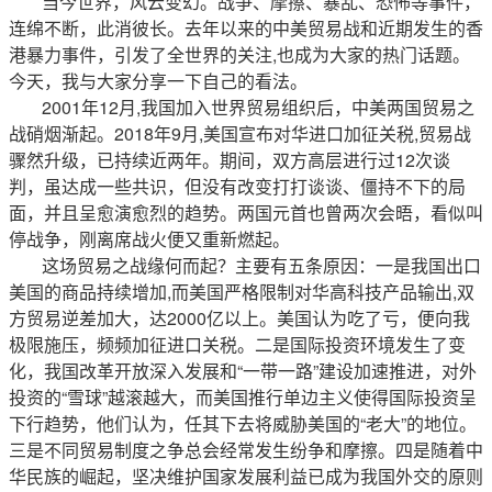
当今世界，风云变幻。战争、摩擦、暴乱、恐怖等事件，
连绵不断，此消彼长。去年以来的中美贸易战和近期发生的香
港暴力事件，引发了全世界的关注,也成为大家的热门话题。
今天，我与大家分享一下自己的看法。
2001年12月,我国加入世界贸易组织后，中美两国贸易之
战硝烟渐起。2018年9月,美国宣布对华进口加征关税,贸易战
骤然升级，已持续近两年。期间，双方高层进行过12次谈
判，虽达成一些共识，但没有改变打打谈谈、僵持不下的局
面，并且呈愈演愈烈的趋势。两国元首也曾两次会晤，看似叫
停战争，刚离席战火便又重新燃起。
这场贸易之战缘何而起？主要有五条原因：一是我国出口
美国的商品持续增加,而美国严格限制对华高科技产品输出,双
方贸易逆差加大，达2000亿以上。美国认为吃了亏，便向我
极限施压，频频加征进口关税。二是国际投资环境发生了变
化，我国改革开放深入发展和“一带一路”建设加速推进，对外
投资的“雪球”越滚越大，而美国推行单边主义使得国际投资呈
下行趋势，他们认为，任其下去将威胁美国的“老大”的地位。
三是不同贸易制度之争总会经常发生纷争和摩擦。四是随着中
华民族的崛起，坚决维护国家发展利益已成为我国外交的原则