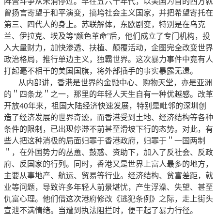
阵营斗争从未消停过。早在五六十年代，以美国为首的西方就
曾扬言寄望于和平演变，搞垮社会主义国家，并把希望寄托在
第三、四代人的身上。苏联解体，东欧剧变，特别是在乌克
兰、伊拉克、埃及等“颜色革命”后，他们成立了专门机构，投
入大量财力，加快渗透、扶植、颠覆活动，企图完全改变世界
政治格局，推行单边主义，独霸世界。这次暴力事件中竟有人
打起毫不相干的美国国旗，将外部插手的事实暴露无遗。
从内部讲，香港是世界的金融中心、购物天堂，亦是亚洲
的＂四条龙＂之一，那里的年轻人天生自有一种优越感。改革
开放40年来，祖国大陆经济快速发展，特别是毗邻的深圳创
造了经济发展的世界奇迹，而香港受到土地、经济结构等各种
条件的限制，已出现停滞不前甚至滑坡下行的态势。对此，有
些人把这种消极的局面归罪于香港政府，归罪于＂一国两制
＂，在外国势力的丛恿、鼓惑、资助下，加入了反社会、反政
府、反国家的行列。同时，香港又是世界上富人最多的地方，
主要从事地产、航运、贸易等行业。经济结构、贫富差距，就
业等问题，导致许多年轻人前景堪忧，产生浮澡、失望、甚至
仇富心理。他们借这次港府修改《逃犯条例》之际，走上街头
宣泄不满情绪。当遭到执法阻拦时，便干起了暴力行径。