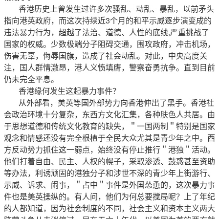
香港历史上曾发生过许多次骚乱、动乱、暴乱，以前矛头
指向港英政府，而这次持续近3个月的和平示威逐步演变成的
违法暴力行为，超越了法治、道德、人性的底线,严重挑战了
国家的权威。少数极端分子阻碍交通，围攻政府，冲击机场，
伤害无辜，侮辱国旗，造成了社会动乱。对此，中央高度关
注，国人群情激昂，港人义愤填膺，警察奋勇抗争。直到目前
仍未完全平息。
香港缘何发生这起暴力事件？
从外部看，美英等国外部势力向香港伸出了黑手。香港社
会政治环境十分复杂，东西方文化汇集，各种肤色人共居。由
于思想道德和传统文化教育的缺失，＂一国两制＂特别是国家
观念和情感还没有完全根植于全民大众尤其是青少年之中。西
方反动势力抓住这一弱点，始终没有停止推行＂港独＂活动。
他们打着自由、民主、人权的幌子，采取渗透、鼓惑甚至资助
等办法，利诱顽固的港独分子和涉世不深的青少年上街游行、
示威、诉求、闹事，＂占中＂事件是外国怂恿的，这次暴力事
件也是美英操纵的。有人问，他们为何总要搅局呢？上了年纪
的人都知道，因为社会制度的不同，社会主义和资本主义两大