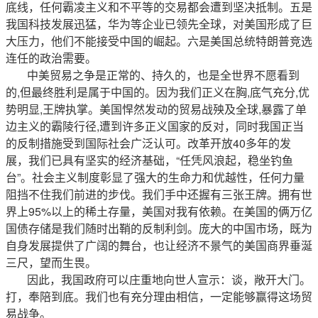
底线，任何霸凌主义和不平等的交易都会遭到坚决抵制。五是
我国科技发展迅猛，华为等企业已领先全球，对美国形成了巨
大压力，他们不能接受中国的崛起。六是美国总统特朗普竞选
连任的政治需要。
中美贸易之争是正常的、持久的，也是全世界不愿看到
的,但最终胜利是属于中国的。因为我们正义在胸,底气充分,优
势明显,王牌执掌。美国悍然发动的贸易战殃及全球,暴露了单
边主义的霸陵行径,遭到许多正义国家的反对，同时我国正当
的反制措施受到国际社会广泛认可。改革开放40多年的发
展，我们已具有坚实的经济基础，“任凭风浪起，稳坐钓鱼
台”。社会主义制度彰显了强大的生命力和优越性，任何力量
阻挡不住我们前进的步伐。我们手中还握有三张王牌。拥有世
界上95%以上的稀土存量，美国对我有依赖。在美国的俩万亿
国债存储是我们随时出鞘的反制利剑。庞大的中国市场，既为
自身发展提供了广阔的舞台，也让经济不景气的美国商界垂涎
三尺，望而生畏。
因此，我国政府可以庄重地向世人宣示：谈，敞开大门。
打，奉陪到底。我们也有充分理由相信，一定能够赢得这场贸
易战争。