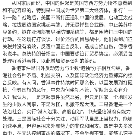
从国家层面说，中国的倔起是美国等西方势力所不愿看到
和不能容忍的，特别是中国成为世界第二大经济体，推行＂一
带一路＂战略后，美国不断打压遏制中国的发展。启动亚太战
略，拉拢周边国家挑起事端，肆无忌惮售台武器，中止美苏中
导条约，拟在亚洲部署导弹防御系统等，都是围堵打压中国的
行动。在这场打打谈谈、讨价还价的贸易战中，他们看到加征
关税并没有凑效，反遭中国正当反制，造成自损自伤，便拿香
港说事。总统特朗普扬言，中国要想签订贸易协定，必须妥善
处理好香港事件，以此增加贸易谈判的筹码。
香港事件是国外反动势力与少数“港独”分子相互勾结，香
港社会各种矛盾、利益交织，以及国际政治经济力量搏弈的综
合反映。有人问，香港事件持续时间那么长，以至发展到打砸
抢、侮辱国旗的恶行，中央为何坐视不管，军队怎么没有介
入？我认为，一是这起事件虽然恶劣，但只是国家一个地区发
生的少数人闹事，不足为怪，也掀不起大浪。二是香港是一个
法治社会，实行“港人治港、高度自治”，中央坚信港府有能力
处理。三是国际社会十分关注，动用军队虽属正当权力，能够
迅速平息，但容易招来外部势力的非议和围攻。四是中央多次
重申，在无法控制事态的情况下，不会坐视不管，能够迅速平