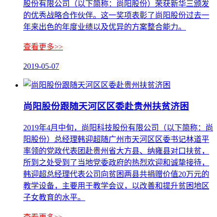
股份有限公司（以下简称：尚阳股份）荣获新华三颁发
的优秀战略合作伙伴。这一奖项表彰了尚阳股份过去一
年来出色的年度业绩以及优异的方案整合能力。
查看更多>>
2019-05-07
尚阳股份跟随天河区区委赴贵州扶贫济困
2019年4月中旬，尚阳科技股份有限公司（以下简称：尚
阳股份）总经理韩迎超随广州市天河区区委书记林道平
率领的党政代表团赴贵州省大方县、纳雍县对口扶贫，
所到之处受到了当地党委政府的热烈欢迎和诚挚接待，
韩迎超总经理代表公司向贫困两县共捐赠价值20万元的
教学设备，主要用于教学会议，以改善和提升贫困地区
子女教育的水平。